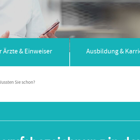
r Ärzte & Einweiser
Ausbildung & Karri
ussten Sie schon?