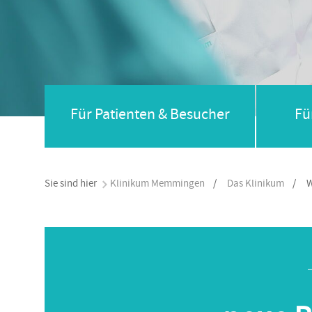
Für Patienten & Besucher
Fü
Sie sind hier
Klinikum Memmingen
/
Das Klinikum
/
W