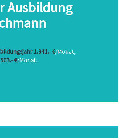
er Ausbildung
fachmann
sbildungsjahr 1.341.-
€
/Monat,
503.- €
/Monat.