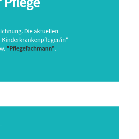
 Pflege
eichnung. Die aktuellen
 Kinderkrankenpfleger/in"
w.
"Pflegefachmann"
.