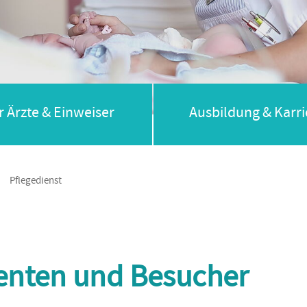
r Ärzte & Einweiser
Ausbildung & Karri
/
Pflegedienst
ienten und Besucher