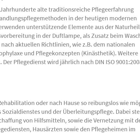
 Jahrhunderte alte traditionsreiche Pflegeerfahrung
handlungspflegemethoden in der heutigen modernen
verwenden unterstützende Elemente aus der Naturhei
rtsvorbereitung in der Duftlampe, als Zusatz beim Was
 nach aktuellen Richtlinien, wie z.B. dem nationalen
phylaxe und Pflegekonzepten (Kinästhetik). Weitere
 Der Pflegedienst wird jährlich nach DIN ISO 9001:20
ehabilitation oder nach Hause so reibungslos wie mög
s Sozialdienstes und der Überleitungspflege. Dabei st
chaffung von Hilfsmitteln, sowie die Vernetzung mit d
egediensten, Hausärzten sowie den Pflegeheimen im