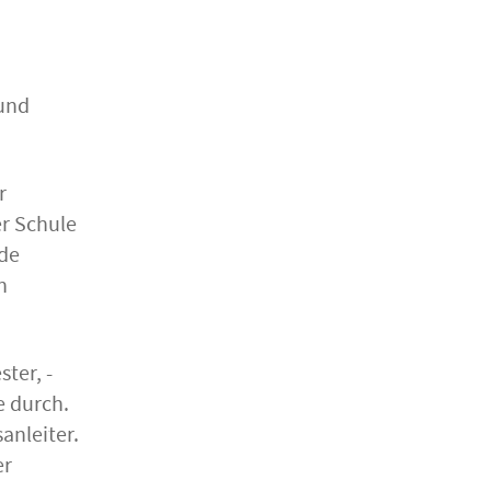
 und
r
r Schule
nde
n
ter, -
e durch.
anleiter.
er