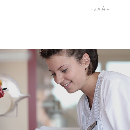
A
-
A
+
A