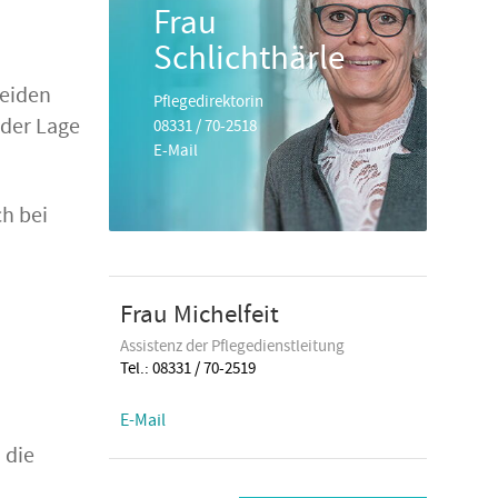
Frau
Schlichthärle
leiden
Pflegedirektorin
 der Lage
08331 / 70-2518
E-Mail
ch bei
Frau Michelfeit
Assistenz der Pflegedienstleitung
Tel.: 08331 / 70-2519
E-Mail
 die