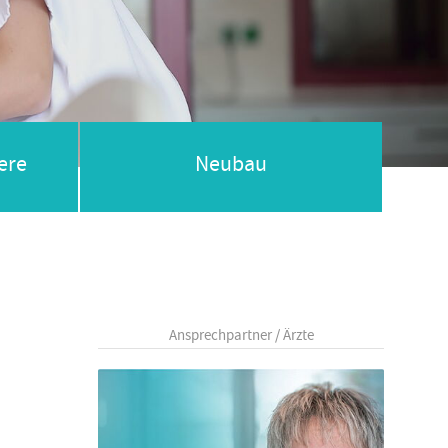
ere
Neubau
Ansprechpartner / Ärzte