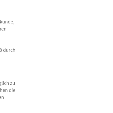
lkunde,
chen
08 durch
lich zu
ehen die
en