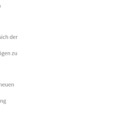
n
sich der
ögen zu
 neuen
ung