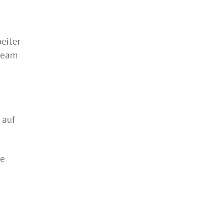
eiter
eteam
 auf
te