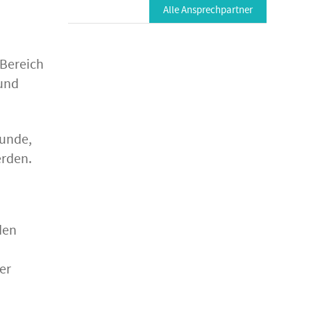
Alle Ansprechpartner
 Bereich
 und
funde,
erden.
den
er