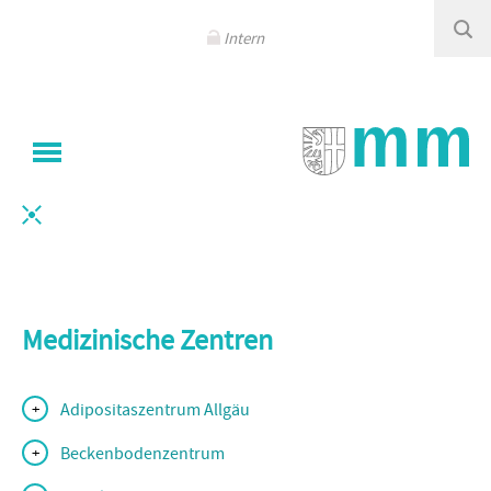
Navigation
überspringen
Intern
Sie sind hier
Klinikum Memmingen
/
Medizinische Zentren
Medizinische Zentren
Adipositaszentrum Allgäu
Beckenbodenzentrum