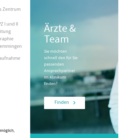
es Zentrum
 I und II
Ärzte &
eitung
Team
raphie
 Memmingen
Sie möchten
schnell den für Sie
naufnahme
passenden
Ansprechpartner
im Klinikum
finden?
Finden
 möglich,