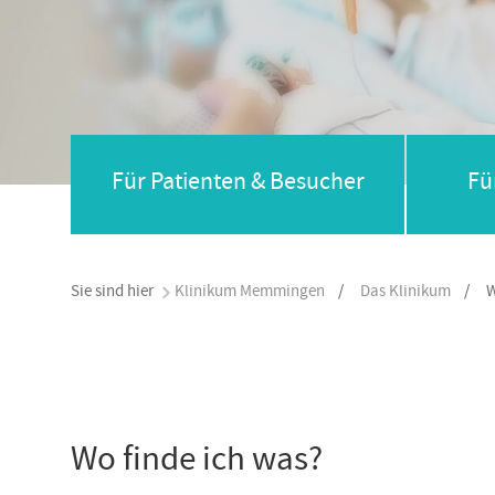
Für Patienten & Besucher
Fü
Sie sind hier
Klinikum Memmingen
/
Das Klinikum
/
W
Wo finde ich was?