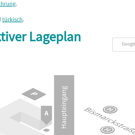
ührung
.
d
türkisch
.
ktiver Lageplan
Googl