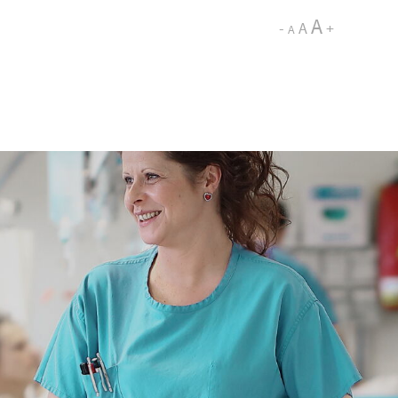
A
-
A
+
A