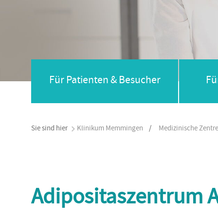
Für Patienten & Besucher
Fü
Sie sind hier
Klinikum Memmingen
/
Medizinische Zentr
Adipositaszentrum A