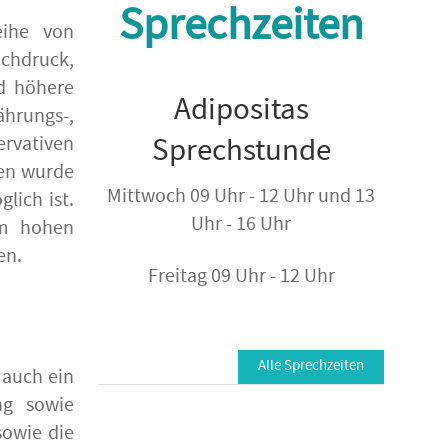
Sprechzeiten
eihe von
ochdruck,
nd höhere
Adipositas
ährungs-,
Sprechstunde
rvativen
ien wurde
Mittwoch 09 Uhr - 12 Uhr und 13
lich ist.
Uhr - 16 Uhr
em hohen
en.
Freitag 09 Uhr - 12 Uhr
Alle Sprechzeiten
 auch ein
ng sowie
sowie die