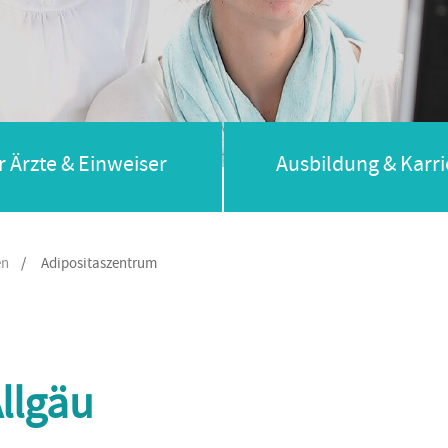
r Ärzte & Einweiser
Ausbildung & Karri
en
/
Adipositaszentrum
llgäu