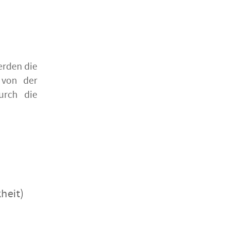
erden die
 von der
urch die
heit)