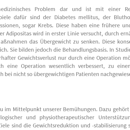
 medizinisches Problem dar und ist mit einer R
spiele dafür sind der Diabetes mellitus, der Bluth
essionen, sogar Krebs. Diese haben eine frühere u
er Adipositas wird in erster Linie versucht, durch ern
Maßnahmen das Übergewicht zu senken. Diese konse
ch. Sie bilden jedoch die Behandlungsbasis. In Stud
rhafter Gewichtsverlust nur durch eine Operation mög
ch eine Operation wesentlich verbessert, zu ein
auch bei nicht so übergewichtigen Patienten nachgewies
äu im Mittelpunkt unserer Bemühungen. Dazu gehört
logischer und physiotherapeutischer Unterstützu
iele sind die Gewichtsreduktion und -stabilisierung 