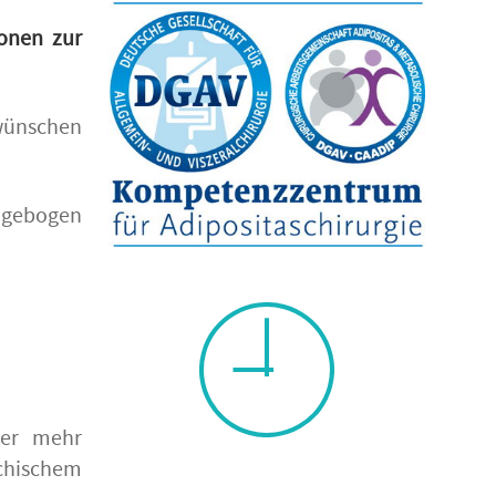
ionen zur
 wünschen
ragebogen
mer mehr
chischem