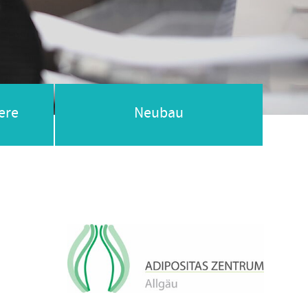
ere
Neubau