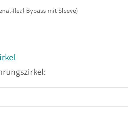
al-Ileal Bypass mit Sleeve)
rkel
rungszirkel: