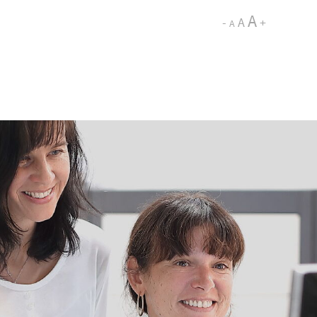
A
-
A
+
A