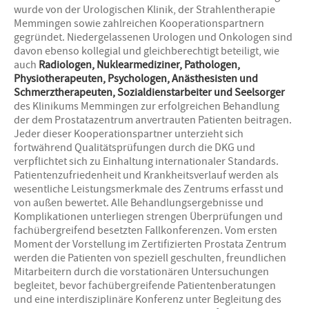
wurde von der Urologischen Klinik, der Strahlentherapie
Memmingen sowie zahlreichen Kooperationspartnern
gegründet. Niedergelassenen Urologen und Onkologen sind
davon ebenso kollegial und gleichberechtigt beteiligt, wie
auch
Radiologen, Nuklearmediziner, Pathologen,
Physiotherapeuten, Psychologen, Anästhesisten und
Schmerztherapeuten, Sozialdienstarbeiter und Seelsorger
des Klinikums Memmingen zur erfolgreichen Behandlung
der dem Prostatazentrum anvertrauten Patienten beitragen.
Jeder dieser Kooperationspartner unterzieht sich
fortwährend Qualitätsprüfungen durch die DKG und
verpflichtet sich zu Einhaltung internationaler Standards.
Patientenzufriedenheit und Krankheitsverlauf werden als
wesentliche Leistungsmerkmale des Zentrums erfasst und
von außen bewertet. Alle Behandlungsergebnisse und
Komplikationen unterliegen strengen Überprüfungen und
fachübergreifend besetzten Fallkonferenzen. Vom ersten
Moment der Vorstellung im Zertifizierten Prostata Zentrum
werden die Patienten von speziell geschulten, freundlichen
Mitarbeitern durch die vorstationären Untersuchungen
begleitet, bevor fachübergreifende Patientenberatungen
und eine interdisziplinäre Konferenz unter Begleitung des