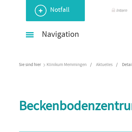
Navigation
Navigation
Navigation
Navigation
Notfall
überspringen
überspringen
überspringen
überspringen
Intern
Navigation
Sie sind hier
Klinikum Memmingen
/
Aktuelles
/
Detai
Beckenbodenzentrum