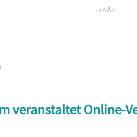
A
-
A
+
A
l
 veranstaltet Online-Ve