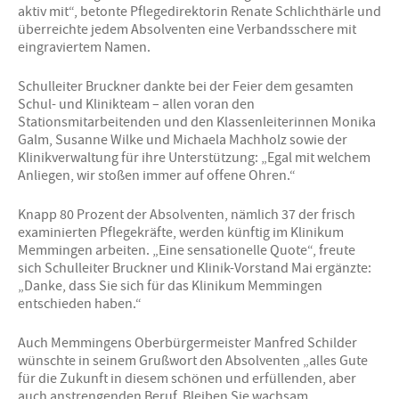
aktiv mit“, betonte Pflegedirektorin Renate Schlichthärle und
überreichte jedem Absolventen eine Verbandsschere mit
eingraviertem Namen.
Schulleiter Bruckner dankte bei der Feier dem gesamten
Schul- und Klinikteam – allen voran den
Stationsmitarbeitenden und den Klassenleiterinnen Monika
Galm, Susanne Wilke und Michaela Machholz sowie der
Klinikverwaltung für ihre Unterstützung: „Egal mit welchem
Anliegen, wir stoßen immer auf offene Ohren.“
Knapp 80 Prozent der Absolventen, nämlich 37 der frisch
examinierten Pflegekräfte, werden künftig im Klinikum
Memmingen arbeiten. „Eine sensationelle Quote“, freute
sich Schulleiter Bruckner und Klinik-Vorstand Mai ergänzte:
„Danke, dass Sie sich für das Klinikum Memmingen
entschieden haben.“
Auch Memmingens Oberbürgermeister Manfred Schilder
wünschte in seinem Grußwort den Absolventen „alles Gute
für die Zukunft in diesem schönen und erfüllenden, aber
auch anstrengenden Beruf. Bleiben Sie wachsam,