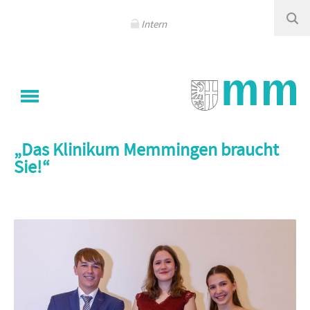
Navigation
überspringen
Intern
Sie sind hier
Klinikum Memmingen
/
Aktuelles
/
Detail
„Das Klinikum Memmingen braucht
Sie!“