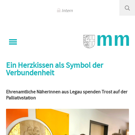
Navigation
überspringen
Intern
Sie sind hier
Klinikum Memmingen
/
Aktuelles
/
Detail
Ein Herzkissen als Symbol der
Verbundenheit
Ehrenamtliche Näherinnen aus Legau spenden Trost auf der
Palliativstation