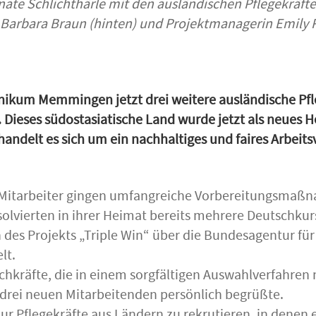
enate Schlichthärle mit den ausländischen Pflegekräft
in Barbara Braun (hinten) und Projektmanagerin Emily
inikum Memmingen jetzt drei weitere ausländische Pfl
Dieses südostasiatische Land wurde jetzt als neues H
ndelt es sich um ein nachhaltiges und faires Arbeits
 Mitarbeiter gingen umfangreiche Vorbereitungsmaßn
lvierten in ihrer Heimat bereits mehrere Deutschkur
s Projekts „Triple Win“ über die Bundesagentur für A
lt.
achkräfte, die in einem sorgfältigen Auswahlverfahren
e drei neuen Mitarbeitenden persönlich begrüßte.