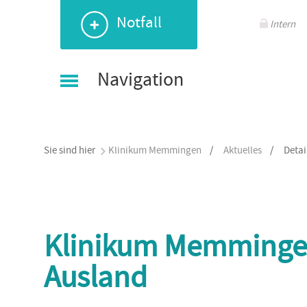
Navigation
Navigation
Navigation
Navigation
Notfall
überspringen
überspringen
überspringen
überspringen
Intern
Navigation
Sie sind hier
Klinikum Memmingen
/
Aktuelles
/
Detai
Klinikum Memmingen 
Ausland