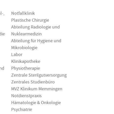
l-,
Notfallklinik
Plastische Chirurgie
Abteilung Radiologie und
die
Nuklearmedizin
Abteilung für Hygiene und
Mikrobiologie
Labor
Klinikapotheke
und
Physiotherapie
Zentrale Sterilgutversorgung
Zentrales Studienbüro
MVZ Klinikum Memmingen
Notdienstpraxis
Hämatologie & Onkologie
Psychiatrie