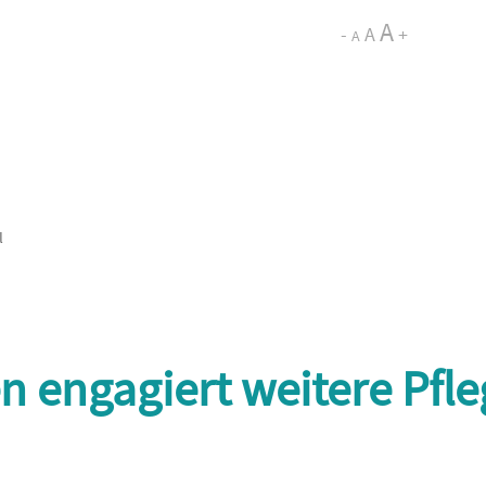
A
-
A
+
A
l
engagiert weitere Pfle