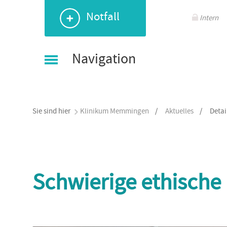
Navigation
Navigation
Navigation
Navigation
Notfall
überspringen
überspringen
überspringen
überspringen
Intern
Navigation
Sie sind hier
Klinikum Memmingen
/
Aktuelles
/
Detai
Schwierige ethische 