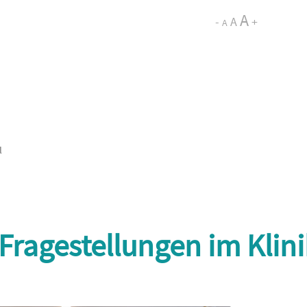
A
-
A
+
A
l
Fragestellungen im Klini