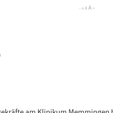
A
-
A
+
A
l
egekräfte am Klinikum Memmingen 