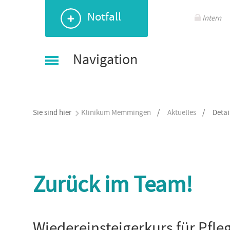
Navigation
Navigation
Navigation
Navigation
Notfall
überspringen
überspringen
überspringen
überspringen
Intern
Navigation
Sie sind hier
Klinikum Memmingen
/
Aktuelles
/
Detai
Zurück im Team!
Wiedereinsteigerkurs für Pfl