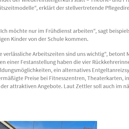
indet der Wiedereinsteigerkurs statt – Theorie- und 
itszeitmodelle“, erklärt der stellvertretende Pflegedi
Ich möchte nur im Frühdienst arbeiten“, sagt beispie
chtigen Kinder von der Schule kommen.
 verlässliche Arbeitszeiten sind uns wichtig“, betont M
 einer Festanstellung haben die vier Rückkehrerinne
bildungsmöglichkeiten, ein alternatives Entgeltanreiz
 ermäßigte Preise bei Fitnesszentren, Theaterkarten, 
er attraktiven Angebote. Laut Zettler soll auch im nä