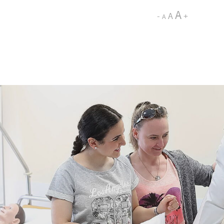
A
-
A
+
A