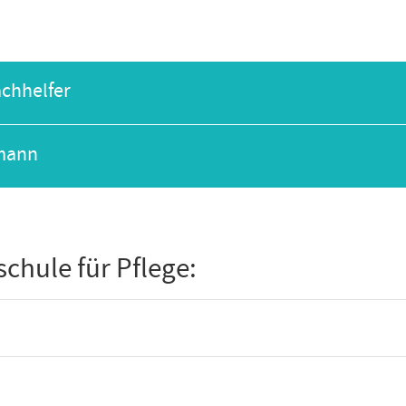
achhelfer
hmann
chule für Pflege: