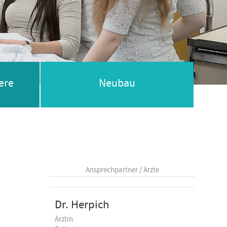
ere
Neubau
Ansprechpartner / Ärzte
Dr. Herpich
Ärztin