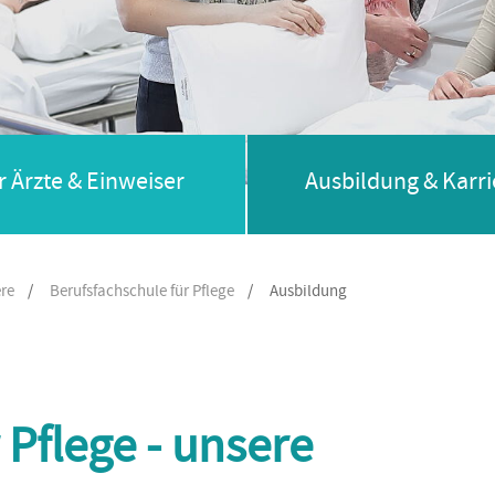
r Ärzte & Einweiser
Ausbildung & Karri
ere
/
Berufsfachschule für Pflege
/
Ausbildung
 Pflege - unsere