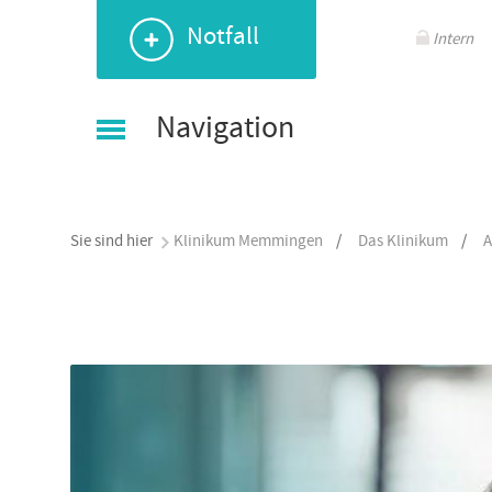
Navigation
Navigation
Navigation
Navigation
Notfall
überspringen
überspringen
überspringen
überspringen
Intern
Navigation
Sie sind hier
Klinikum Memmingen
/
Das Klinikum
/
A