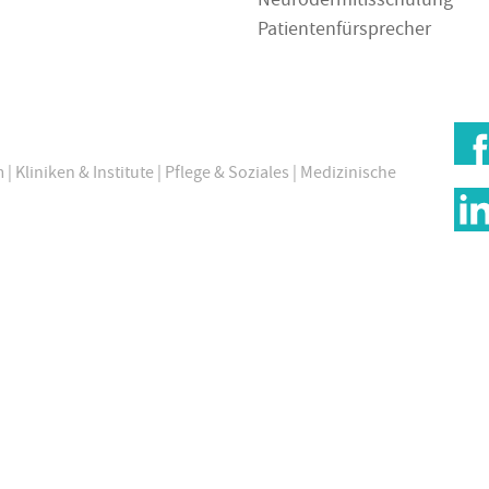
Neurodermitisschulung
Patientenfürsprecher
m
|
Kliniken & Institute
|
Pflege & Soziales
|
Medizinische