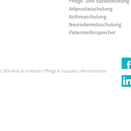
Pflege- und Sozialberatung
Adipositasschulung
Asthmaschulung
Neurodermitisschulung
Patientenfürsprecher
m
|
Kliniken & Institute
|
Pflege & Soziales
|
Medizinische