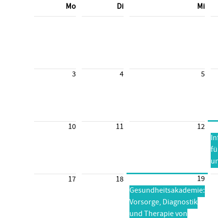
Mo
Di
Mi
3
4
5
10
11
12
I
f
un
19
17
18
Gesundheitsakademie:
Vorsorge, Diagnostik
und Therapie von