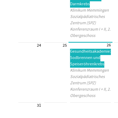
Darmkrebs
Klinikum Memmingen
Sozialpädiatrisches
Zentrum (SPZ)
Konferenzraum I + II, 2.
Obergeschoss
26
24
25
Gesundheitsakademie:
Sodbrennen und
Speiseröhrenkrebs
Klinikum Memmingen
Sozialpädiatrisches
Zentrum (SPZ)
Konferenzraum I + II, 2.
Obergeschoss
31