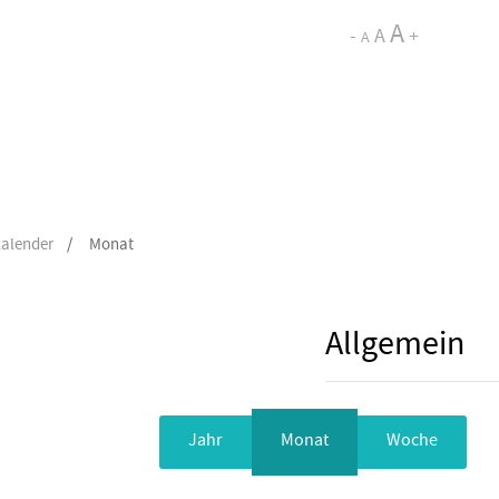
A
-
A
+
A
alender
/
Monat
Allgemein
Jahr
Monat
Woche