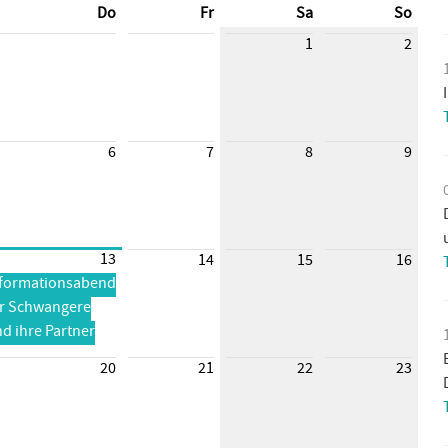
Do
Fr
Sa
So
1
2
6
7
8
9
13
14
15
16
nformationsabend
ür Schwangere
d ihre Partner
20
21
22
23