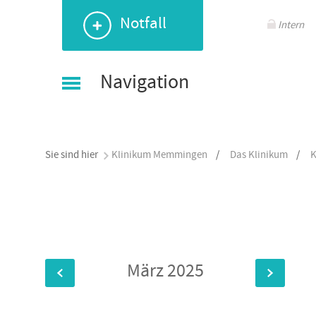
Navigation
Navigation
Navigation
Navigation
Seitenauswahl
Notfall
überspringen
überspringen
überspringen
überspringen
Intern
Navigation
Sie sind hier
Klinikum Memmingen
/
Das Klinikum
/
K
März 2025