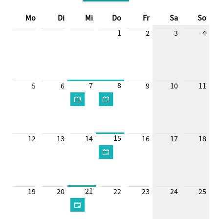
Mo
Di
Mi
Do
Fr
Sa
So
1
2
3
4
7
8
5
6
9
10
11
15
12
13
14
16
17
18
21
19
20
22
23
24
25