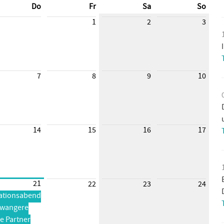
Do
Fr
Sa
So
1
2
3
7
8
9
10
14
15
16
17
21
22
23
24
ationsabend
hwangere
e Partner