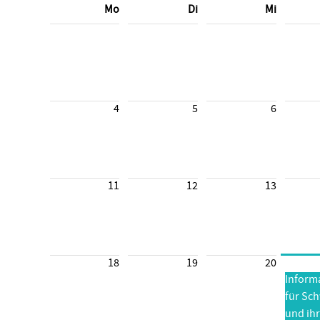
Mo
Di
Mi
4
5
6
11
12
13
18
19
20
Inform
für Sc
und ihr