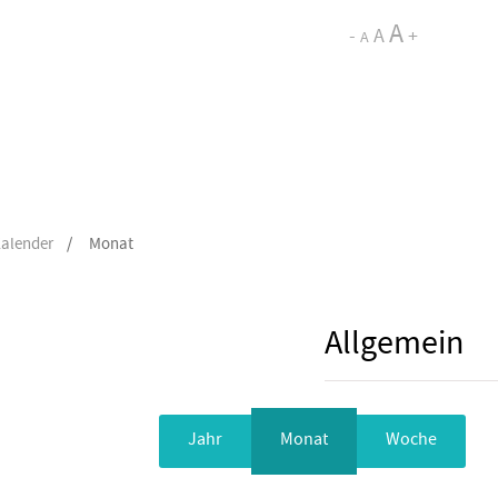
A
-
A
+
A
alender
/
Monat
Allgemein
Jahr
Monat
Woche