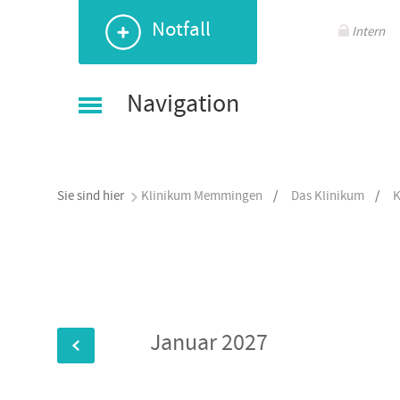
Navigation
Navigation
Navigation
Navigation
Seitenauswahl
Notfall
überspringen
überspringen
überspringen
überspringen
Intern
Navigation
Sie sind hier
Klinikum Memmingen
/
Das Klinikum
/
K
Januar 2027