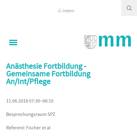
Navigation
überspringen
Intern
Sie sind hier
Klinikum Memmingen
/
Kalender - Events
Anästhesie Fortbildung -
Gemeinsame Fortbildung
An/Int/Pflege
11.06.2018 07:30–08:10
Besprechungsraum SPZ
Referent: Fischer et al