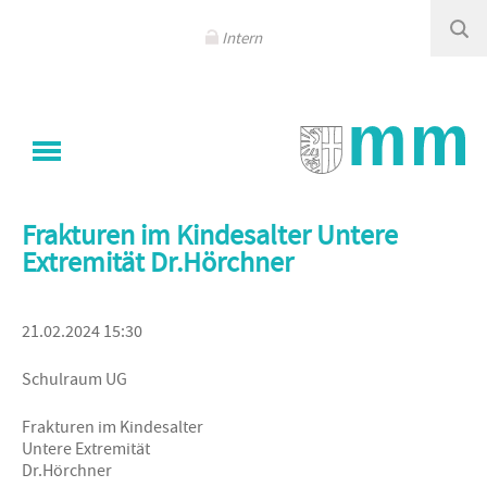
Navigation
überspringen
Intern
Sie sind hier
Klinikum Memmingen
/
Kalender - Events
Frakturen im Kindesalter Untere
Extremität Dr.Hörchner
21.02.2024 15:30
Schulraum UG
Frakturen im Kindesalter
Untere Extremität
Dr.Hörchner