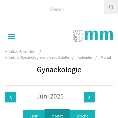
Seitenauswahl
Navigation
überspringen
Intern
Sie sind hier
Klinikum Memmingen
/
Kliniken & Institute
/
Klinik für Gynäkologie und Geburtshilfe
/
Kalender
/
Monat
Gynaekologie
Juni 2025
Jahr
Monat
Woche