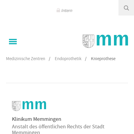
Navigation
überspringen
Intern
Sie sind hier
Klinikum Memmingen
/
Medizinische Zentren
/
Endoprothetik
/
Knieprothese
Klinikum Memmingen
Anstalt des öffentlichen Rechts der Stadt
Memmingen