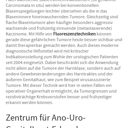
Flach wachsende Blasenschleimhauttumore (so genannte
Carcinomata in situ) werden bei konventionellen
Blasenspiegelungen leichter übersehen als die in das
Blaseninnere hineinwuchernden Tumore. Gleichzeitig sind
flache Blasentumore aber häufiger besonders aggressiv
wachsende und frühzeitig streuende (metastasierende)
Karzinome. Mit Hilfe von
Fluoreszenztechniken
können
gerade diese gefährlichen Tumore heute besser sichtbar und
damit therapierbar gemacht werden. Auch dieses moderne
diagnostische Hilfsmittel wird mit kritischer
Indikationsstellung zum Wohle der urologischen Patienten
seit 2004 eingesetzt. Dabei beschränkt sich die Anwendung
nicht allein auf die Tumore der Harnblase, sondern auch auf
andere Gewebeveränderungen des Harntraktes und der
äußeren Genitalhaut, wie zum Beispiel virusassoziierte
Tumore. Mit dieser Technik wird hier in vielen Fällen ein
operativer Organerhalt ermöglicht, da Tumorgrenzen und
rezidivträchtige Krebsvorstufen besser und frühzeitiger
erkannt werden können.
Zentrum für Ano-Uro-